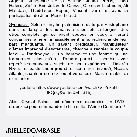
Argento, Joséphine de la Baume, Joana Preiss, Théo
Hakola, Zoë le Ber, Julian de Gainza, Christian Louboutin, Ali
Mahdavi, Thaddaeus Ropac, Vincent Darré et avec la
participation de Jean-Pierre Léaud.
Sypnosis :
Selon le mythe platonicien relaté par Aristophane
dans Le Banquet, les humains auraient été, à l’origine, des
êtres complets qui se virent coupés en deux et furent
condamnés à errer inlassablement à la recherche de leur
part manquante. Un savant prédicateur, manipulateur
d’âmes imprégné d’ésotérisme, cherche à recréer le couple
idéal, « l’androgyne », un homme et une femme qui ne
formeraient plus qu’un : l’amour parfait. Il semble avoir
repéré les nouveaux sujets de son expérience : Dolorès
Rivers, cinéaste underground, et son miroir inversé, Nicolas
Atlante, chanteur de rock fou et vénéneux. Mais le diable va
s’en mêler…
[youtube https://www.youtube.com/watch?v=YnkaH-
dFQsQ&w=560&h=315]
Alien Crystal Palace est désormais disponible en DVD :
cliquez ici pour commander le film culte d’Arielle Dombasle !