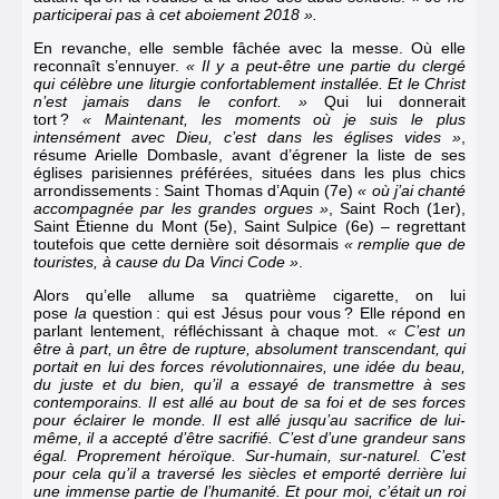
participerai pas à cet aboiement 2018 ».
En revanche, elle semble fâchée avec la messe. Où elle
reconnaît s’ennuyer.
« Il y a peut-être une partie du clergé
qui célèbre une liturgie confortablement installée. Et le Christ
n’est jamais dans le confort. »
Qui lui donnerait
tort ?
« Maintenant, les moments où je suis le plus
intensément avec Dieu, c’est dans les églises vides »
,
résume Arielle Dombasle, avant d’égrener la liste de ses
églises parisiennes préférées, situées dans les plus chics
arrondissements : Saint Thomas d’Aquin (7e)
« où j’ai chanté
accompagnée par les grandes orgues »
, Saint Roch (1er),
Saint Étienne du Mont (5e), Saint Sulpice (6e) – regrettant
toutefois que cette dernière soit désormais
« remplie que de
touristes, à cause du Da Vinci Code »
.
Alors qu’elle allume sa quatrième cigarette, on lui
pose
la
question : qui est Jésus pour vous ? Elle répond en
parlant lentement, réfléchissant à chaque mot.
« C’est un
être à part, un être de rupture, absolument transcendant, qui
portait en lui des forces révolutionnaires, une idée du beau,
du juste et du bien, qu’il a essayé de transmettre à ses
contemporains. Il est allé au bout de sa foi et de ses forces
pour éclairer le monde. Il est allé jusqu’au sacrifice de lui-
même, il a accepté d’être sacrifié. C’est d’une grandeur sans
égal. Proprement héroïque. Sur-humain, sur-naturel. C’est
pour cela qu’il a traversé les siècles et emporté derrière lui
une immense partie de l’humanité. Et pour moi, c’était un roi