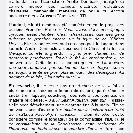
n’attendait pas l’iconoclaste Arielle Dombasle, malgré sa
carrière menée tous azimuts d’actrice, réalisatrice,
chanteuse, mannequin, meneuse de revue ou encore
sociétaire des « Grosses Têtes » sur RTL.
Pourtant, elle dit avoir accepté immédiatement le projet des
éditions Première Partie.
« Nous vivons dans une époque
cynique, désenchantée. C’est rafraîchissant que des gens
puissent se pencher encore sur la figue de ce “Christo
Rey”. »
Elle prononce ces mots en espagnol, la langue dans
laquelle Arielle Dombasle a découvert le Christ et la foi, au
Mexique, où elle a grandi.
« J’y ai prié, chanté, fait de
nombreux pèlerinages, j’avais la foi du charbonnier »
, se
souvient-elle. Cette foi ne l’a jamais quittée.
« J’ai toujours
prié pour remercier, pas seulement dans le chagrin, où on
est toujours tenté de prier plus au cœur des désespoirs. Au
sommet de la joie, il faut prier aussi. »
En revanche, il ne reste pas grand-chose de la « foi du
charbonnier » chez cette femme de culture, qui égrène, en
sirotant un lapsang-souchong, des références pointues en
matière religieuse.
« J’ai lu Saint Augustin, bien sûr »
, glisse-
t-elle avec détachement, une cigarette fine à la main. Elle se
souvient aussi d’avoir été
« édifiée par la lecture d’un traité
de Fra’Luca Paccioli
(un franciscain italien du XVe siècle,
considéré comme le fondateur de la comptabilité, NDLR)
, et
ce christianisme de la Renaissance, cette recherche de
l’harmonie en toute chose, le nombre d’or… »
Parmi ses