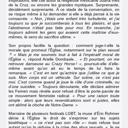
inspirations, elle cite aussi la religieuse mexicaine Juana Inès
de la Cruz, ou encore les grandes mystiques. Surprenante,
décidément surprenante. À ce stade de la conversation, on
se risque même à lui demander si elle a déjà pensé à la vie
consacrée.
« Non, j’étais une enfant très turbulente, et j’ai
toujours su que je succomberais à tous les plaisirs, et que
l’abstinence n’était pas faite pour moi. En revanche, j’ai
toujours admiré les gens qui avaient cette maîtrise d’eux-
mêmes, le sens du sacrifice ultime. »
Son propos facilite la question : comment juge-t-elle la
morale que promeut l’Église, notamment sur le plan sexuel
?
« Mais je me soumets tout à fait à l’impératif moral de
l’Église »
, répond Arielle Dombasle…
« Et pourtant, on me
retrouve danseuse au Crazy Horse ! »
, poursuit-elle d’elle-
même avant qu’on ait eu le temps de lui faire la
remarque.
« C’est en tant qu’actrice que j’utilise ce que je
suis. Mon corps est un véhicule. Sur scène, ce n’est pas
moi. C’est comme quand je joue le rôle d’une criminelle, ou
d’une suicidée. »
Toujours déroutante, elle déclare admirer
les Femen mais révèle avoir refusé d’être le porte-parole de
ce mouvement féministe radical.
« Pour une raison toute
simple : alors que leurs revendications sont si justes, elles
ont abîmé la cloche de Notre-Dame. »
Marraine de plusieurs festivals LGBT, la muse d’Éric Rohmer
dénie à l’Église le droit de s’exprimer sur les sujets
bioéthique
– « ce n’est pas son rôle »
– mais refuse tout
autant qu’on la réduise à la crise des abus sexuels.
« Je ne