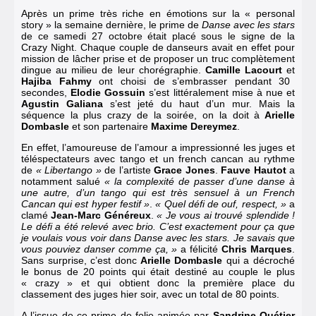
Après un prime très riche en émotions sur la « personal
story » la semaine dernière, le prime de
Danse avec les stars
de
ce samedi 27 octobre était placé sous le signe de la
Crazy Night
. Chaque couple de danseurs avait en effet pour
mission de lâcher prise et de proposer un truc complètement
dingue au milieu de leur chorégraphie.
Camille Lacourt
et
Hajiba Fahmy
ont choisi de s’embrasser pendant 30
secondes
,
Elodie Gossuin
s’est littéralement mise à nue
et
Agustin Galiana
s’est jeté du haut d’un mur. Mais la
séquence la plus crazy de la soirée, on la doit à
Arielle
Dombasle
et son partenaire
Maxime Dereymez
.
En effet, l’amoureuse de l’amour a impressionné les juges et
téléspectateurs avec tango et un french cancan au rythme
de
« Libertango »
de l’artiste
Grace Jones
.
Fauve Hautot
a
notamment salué
« la complexité de passer d’une danse à
une autre, d’un tango qui est très sensuel à un French
Cancan qui est hyper festif »
.
« Quel défi de ouf, respect, »
a
clamé
Jean-Marc Généreux
.
« Je vous ai trouvé splendide !
Le défi a été relevé avec brio. C’est exactement pour ça que
je voulais vous voir dans Danse avec les stars. Je savais que
vous pouviez danser comme ça, »
a félicité
Chris Marques
.
Sans surprise, c’est donc
Arielle Dombasle
qui a décroché
le bonus de 20 points qui était destiné au couple le plus
« crazy » et qui obtient donc
la première place du
classement des juges hier soir
, avec un total de 80 points.
A l’issue de ce prime de folie animée par
Sandrine Quétier