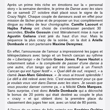
Après un prime très riche en émotions sur la « personal
story » la semaine dernière, le prime de
Danse avec les stars
de
ce samedi 27 octobre était placé sous le signe de la
Crazy Night
. Chaque couple de danseurs avait en effet pour
mission de lâcher prise et de proposer un truc complètement
dingue au milieu de leur chorégraphie.
Camille Lacourt
et
Hajiba Fahmy
ont choisi de s’embrasser pendant 30
secondes
,
Elodie Gossuin
s’est littéralement mise à nue
et
Agustin Galiana
s’est jeté du haut d’un mur. Mais la
séquence la plus crazy de la soirée, on la doit à
Arielle
Dombasle
et son partenaire
Maxime Dereymez
.
En effet, l’amoureuse de l’amour a impressionné les juges et
téléspectateurs avec tango et un french cancan au rythme
de
« Libertango »
de l’artiste
Grace Jones
.
Fauve Hautot
a
notamment salué
« la complexité de passer d’une danse à
une autre, d’un tango qui est très sensuel à un French
Cancan qui est hyper festif »
.
« Quel défi de ouf, respect, »
a
clamé
Jean-Marc Généreux
.
« Je vous ai trouvé splendide !
Le défi a été relevé avec brio. C’est exactement pour ça que
je voulais vous voir dans Danse avec les stars. Je savais que
vous pouviez danser comme ça, »
a félicité
Chris Marques
.
Sans surprise, c’est donc
Arielle Dombasle
qui a décroché
le bonus de 20 points qui était destiné au couple le plus
« crazy » et qui obtient donc
la première place du
classement des juges hier soir
, avec un total de 80 points.
A l’issue de ce prime de folie animée par
Sandrine Quétier