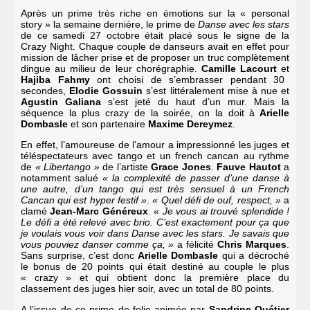
Après un prime très riche en émotions sur la « personal
story » la semaine dernière, le prime de
Danse avec les stars
de
ce samedi 27 octobre était placé sous le signe de la
Crazy Night
. Chaque couple de danseurs avait en effet pour
mission de lâcher prise et de proposer un truc complètement
dingue au milieu de leur chorégraphie.
Camille Lacourt
et
Hajiba Fahmy
ont choisi de s’embrasser pendant 30
secondes
,
Elodie Gossuin
s’est littéralement mise à nue
et
Agustin Galiana
s’est jeté du haut d’un mur. Mais la
séquence la plus crazy de la soirée, on la doit à
Arielle
Dombasle
et son partenaire
Maxime Dereymez
.
En effet, l’amoureuse de l’amour a impressionné les juges et
téléspectateurs avec tango et un french cancan au rythme
de
« Libertango »
de l’artiste
Grace Jones
.
Fauve Hautot
a
notamment salué
« la complexité de passer d’une danse à
une autre, d’un tango qui est très sensuel à un French
Cancan qui est hyper festif »
.
« Quel défi de ouf, respect, »
a
clamé
Jean-Marc Généreux
.
« Je vous ai trouvé splendide !
Le défi a été relevé avec brio. C’est exactement pour ça que
je voulais vous voir dans Danse avec les stars. Je savais que
vous pouviez danser comme ça, »
a félicité
Chris Marques
.
Sans surprise, c’est donc
Arielle Dombasle
qui a décroché
le bonus de 20 points qui était destiné au couple le plus
« crazy » et qui obtient donc
la première place du
classement des juges hier soir
, avec un total de 80 points.
A l’issue de ce prime de folie animée par
Sandrine Quétier