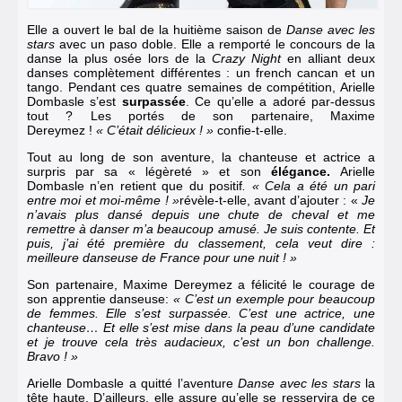
Elle a
ouvert le bal de la huitième saison
de
Danse avec les
stars
avec un paso doble. Elle a remporté le concours de
la
danse la plus osée
lors de la
Crazy Night
en alliant deux
danses complètement différentes : un french cancan et un
tango. Pendant ces quatre semaines de compétition, Arielle
Dombasle s’est
surpassée
. Ce qu’elle a adoré par-dessus
tout ? Les portés de son partenaire, Maxime
Dereymez !
«
C’était délicieux ! »
confie-t-elle.
Tout au long de son aventure, la chanteuse et actrice a
surpris par sa « légèreté »
et son
élégance.
Arielle
Dombasle n’en retient que du positif
. « Cela a été un pari
entre moi et moi-même ! »
révèle-t-elle, avant d’ajouter : «
Je
n’avais plus dansé depuis une chute de cheval et me
remettre à danser m’a beaucoup amusé. Je suis contente. Et
puis, j’ai été première du classement, cela veut dire :
meilleure danseuse de France pour une nuit ! »
Son partenaire,
Maxime Dereymez
a félicité le courage de
son apprentie danseuse:
« C’est un exemple pour beaucoup
de femmes. Elle s’est surpassée. C’est une actrice, une
chanteuse… Et elle s’est mise dans la peau d’une candidate
et je trouve cela très audacieux, c’est un bon challenge.
Bravo ! »
Arielle Dombasle a
quitté l’aventure
Danse avec les stars
la
tête haute. D’ailleurs, elle assure qu’elle se resservira de ce