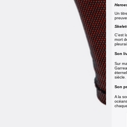
Heroe
Un tit
preuve
Skelet
C’est 
mort de
pleurai
Son li
Sur ma
Garrea
éterne
siècle.
Son pr
A la s
océans
chaque