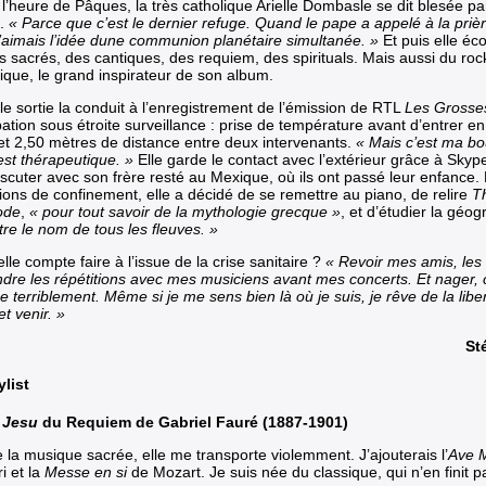
 l’heure de Pâques, la très catholique Arielle Dombasle se dit blesée pa
s.
« Parce que c’est le dernier refuge. Quand le pape a appelé à la prière 
 J’aimais l’idée dune communion planétaire simultanée. »
Et puis elle éc
s sacrés, des cantiques, des requiem, des spirituals. Mais aussi du roc
nique, le grand inspirateur de son album.
le sortie la conduit à l’enregistrement de l’émission de RTL
Les Grosse
pation sous étroite surveillance : prise de température avant d’entrer en
 et 2,50 mètres de distance entre deux intervenants.
« Mais c’est ma bo
 est thérapeutique. »
Elle garde le contact avec l’extérieur grâce à Sky
iscuter avec son frère resté au Mexique, où ils ont passé leur enfance.
tions de confinement, elle a décidé de se remettre au piano, de relire
T
ode
,
« pour tout savoir de la mythologie grecque »
, et d’étudier la géo
re le nom de tous les fleuves. »
lle compte faire à l’issue de la crise sanitaire ?
« Revoir mes amis, les
dre les répétitions avec mes musiciens avant mes concerts. Et nager, 
terriblement. Même si je me sens bien là où je suis, je rêve de la libe
et venir. »
St
ylist
e Jesu
du Requiem de Gabriel Fauré (1887-1901)
 la musique sacrée, elle me transporte violemment. J’ajouterais l’
Ave 
ri et la
Messe en si
de Mozart. Je suis née du classique, qui n’en finit p