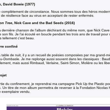
s
, David Bowie (1977)
re complètement de circonstance. Nous sommes tous des héros modern
 de résilience face au virus en acceptant de rester enfermés.
on Tree
, Nick Cave and the Bad Seeds (2016)
la dernière chanson de l’album déchirant du même nom, que Nick Cave a
 son fils. Je l’ai écouté en boucle pendant les trois ans de travail pou
s tellement c’est beau.
vre confiné
 table de nuit, il y a un recueil de poésies composées par ma grand-m
u-Dombasle. Je me replonge aussi souvent dans les classiques : Baud
llement, mais aussi Rimbaud, Verlaine, Saint-Simon, Molière ou les lib
ojet
ortie du confinement, je reprendrai ma campagne Pick Up the Plastic po
. Un titre de mon album permettra de reverser à la Fondation Nicolas 
 exemplaire vendu.