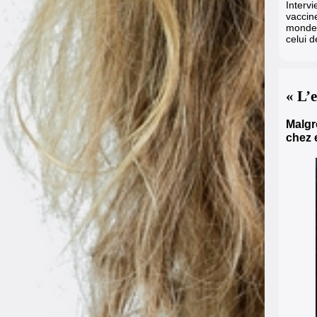
Interv
vaccin
monde 
celui d
« L’
Malgr
chez 