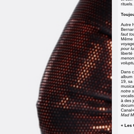
rituels
Toujo
Autre h
Bernar
faut to
Même s
voyage
pour lu
liberté
menons
volupt
Dans ce
album 
19, sa
musica
notre 
vocali
à des 
docume
Canal+ 
Mad M
« Les 