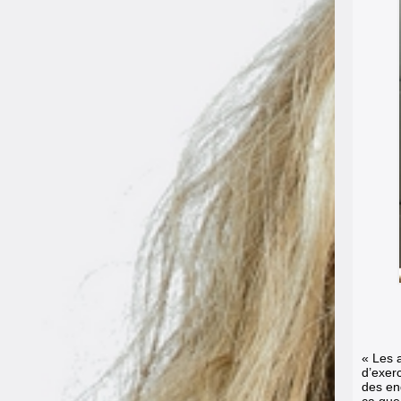
« Les a
d’exerc
des end
ça que 