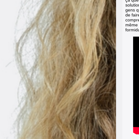
solutio
gens qu
de fair
compren
même te
formid