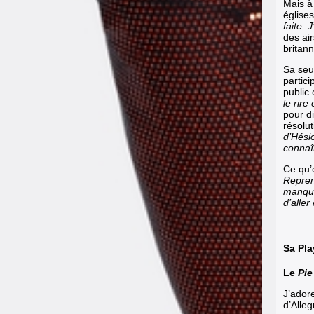
Mais à
église
faite.
des air
britan
Sa seu
partici
public
le rire
pour d
résolu
d’Hési
connaît
Ce qu’e
Repren
manque 
d’aller 
Sa Pla
Le
Pi
J’adore
d’Alleg