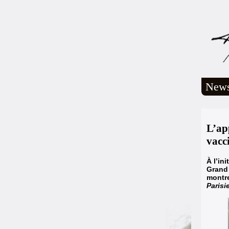
New
L’app
vacc
À l’in
Grand 
montre
Parisi