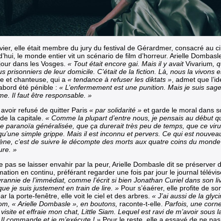
nvier, elle était membre du jury du festival de Gérardmer, consacré au c
’hui, le monde entier vit un scénario de film d’horreur. Arielle Dombasl
jour dans les Vosges.
« Tout était encore gai. Mais il y avait
Vivarium
, 
us prisonniers de leur domicile. C’était de la fiction. Là, nous la vivons 
ce et chanteuse, qui a
« tendance à refuser les diktats »
, admet que l’i
’abord été pénible :
« L’enfermement est une punition. Mais je suis sage
e. Il faut être responsable. »
t avoir refusé de quitter Paris
« par solidarité »
et garde le moral dans 
de la capitale.
« Comme la plupart d’entre nous, je pensais au début qu’
de paranoïa généralisée, que ça durerait très peu de temps, que ce virus
u’une simple grippe. Mais il est inconnu et pervers. Ce qui est nouveau
ène, c’est de suivre le décompte des morts aux quatre coins du mond
ure. »
e pas se laisser envahir par la peur, Arielle Dombasle dit se préserver
mation en continu, préférant regarder une fois par jour le journal télévi
yrannie de l’immédiat, comme l’écrit si bien Jonathan Curiel dans son l
que je suis justement en train de lire. »
Pour s’éaérer, elle profite de so
ar la porte-fenêtre, elle voit le ciel et des arbres.
« J’ai aussi de la glyc
m, « Arielle Dombasle », en boutons,
raconte-t-elle.
Parfois, une corne
visite et effraie mon chat, Little Siam. Lequel est ravi de m’avoir sous 
. Il commande et je m’exécute ! »
Pour le reste, elle a essayé de ne pas 