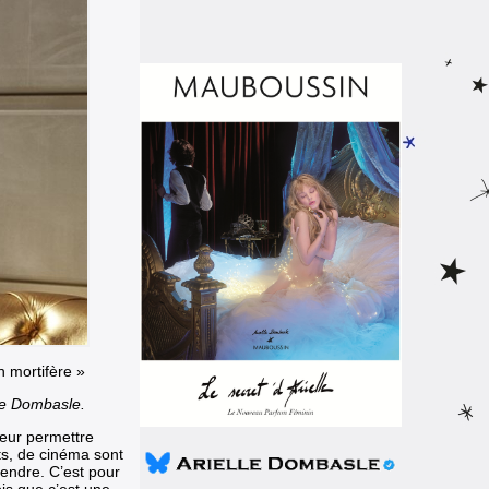
on mortifère »
le Dombasle.
leur permettre
rts, de cinéma sont
rendre. C’est pour
ois que c’est une