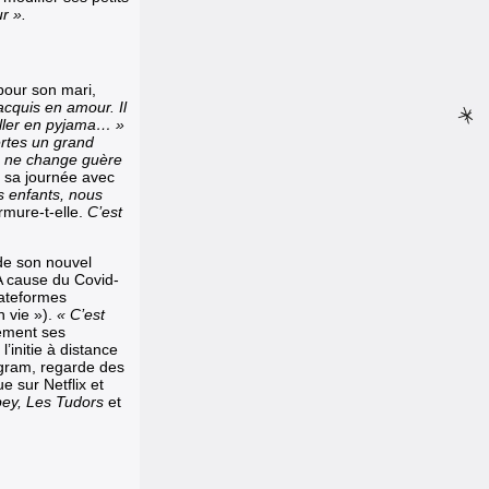
r ».
 pour son mari,
acquis en amour. Il
ailler en pyjama… »
ertes un grand
la ne change guère
t sa journée avec
s enfants, nous
rmure-t-elle.
C’est
 de son nouvel
A cause du Covid-
lateformes
n vie »).
« C’est
lement ses
’initie à distance
agram, regarde des
 sur Netflix et
ey, Les Tudors
et