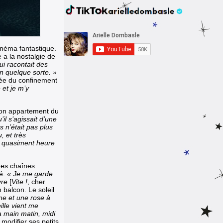
inéma fantastique.
e a la nostalgie de
qui racontait des
en quelque sorte. »
dée du confinement
 et je m’y
son appartement du
il s’agissait d’une
 n’était pas plus
, et très
e quasiment heure
 des chaînes
sé.
« Je me garde
ivre
[
Vite !
, cher
n balcon. Le soleil
ine et une rose à
ille vient me
la main matin, midi
modifier ses petits