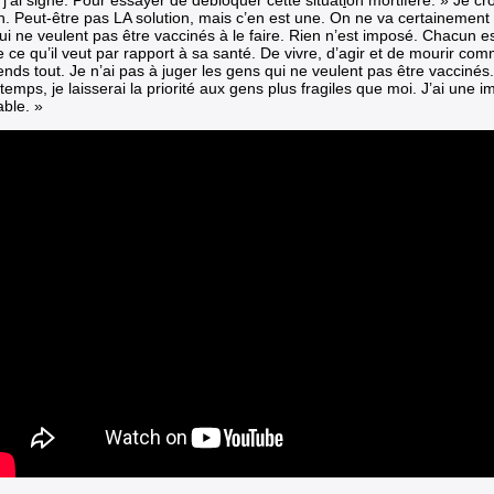
n. Peut-être pas LA solution, mais c’en est une. On ne va certainement 
i ne veulent pas être vaccinés à le faire. Rien n’est imposé. Chacun est
e ce qu’il veut par rapport à sa santé. De vivre, d’agir et de mourir comme
ds tout. Je n’ai pas à juger les gens qui ne veulent pas être vaccinés. 
mps, je laisserai la priorité aux gens plus fragiles que moi. J’ai une 
able. »