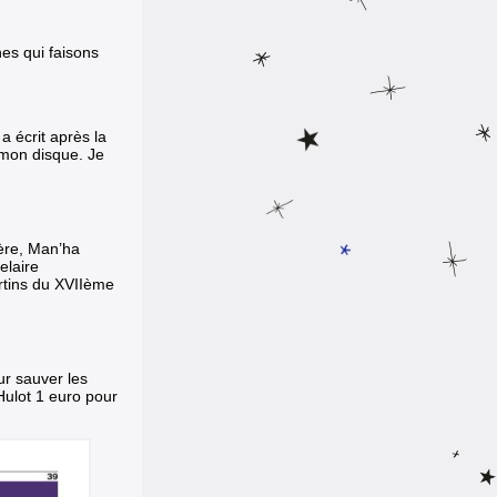
es qui faisons
 écrit après la
r mon disque. Je
ère, Man’ha
elaire
ertins du XVIIème
ur sauver les
Hulot 1 euro pour