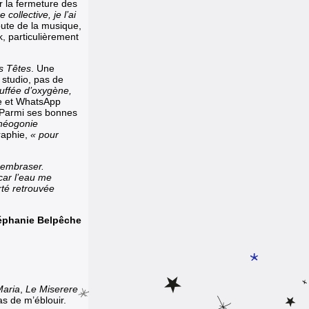
r la fermeture des
collective, je l’ai
oute de la musique,
k, particulièrement
s Têtes
. Une
 studio, pas de
uffée d’oxygène,
pe et WhatsApp
Parmi ses bonnes
héogonie
graphie,
« pour
 embraser.
car l’eau me
rté retrouvée
éphanie Belpêche
Maria
,
Le Miserere
as de m’éblouir.