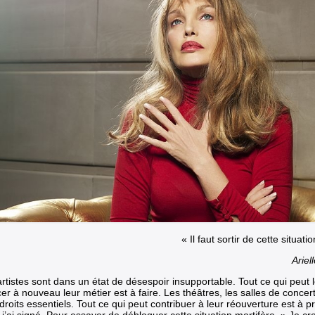
« Il faut sortir de cette situati
Ariel
rtistes sont dans un état de désespoir insupportable. Tout ce qui peut 
er à nouveau leur métier est à faire. Les théâtres, les salles de conce
roits essentiels. Tout ce qui peut contribuer à leur réouverture est à p
j’ai signé. Pour essayer de débloquer cette situat
i
on mortifère. » Je cr