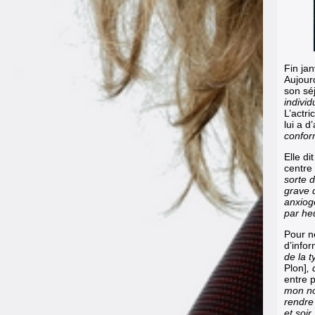
Fin ja
Aujourd
son sé
individ
L’actri
lui a d
conform
Elle di
centre 
sorte 
grave q
anxiog
par he
Pour n
d’infor
de la t
Plon]
, 
entre p
mon no
rendre 
et soir