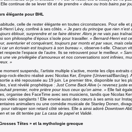
. Elle continue de se lever tôt et de prendre
« deux ou trois bains par jou
urs élégante pour BHL
abitude, celle de rester élégante en toutes circonstances. Pour elle et
d-Henri Lévy, confiné à ses côtés.
« Je pars du principe que rien n’est 
ujours éblouir, surprendre et se faire désirer. Alors je ne vais pas traîn
i son philosophe d’époux s’isole pour travailler.
« Bernard-Henri est c
ur, aventurier et conquérant, toujours par monts et par vaux, mais ce
i car un écrivain est toujours à son bureau »
, observe-t-elle. Chacun vi
 et respecte l’espace de l’autre. Ils se retrouvent pour le meilleur.
« San
 une vie privilégiée d’amoureux et nos conversations sont infinies
, mu
ueux. »
 moment suspendu, l’artiste multiple s’active, monte les clips extraits
pop-rock-électro réalisé avec Nicolas Ker,
Empire
(Universal/Barclay). 
 sortie a été repoussée au 19 juin.
Le premier titre, disponible sur les p
les, s’est révélé prophétique :
Just Come Back Ali
ve (« revenez juste e
souhait premier, notre prière pour tous ceux qu’on aime. »
Elle fait éga
ses, organise des FaceTime avec ses musiciens, tandis que Nicolas Ker l
jeux vidéo sanglants ! Elle envoie aussi des cœurs à ses amis sur Inst
ntaires animaliers ou une comédie musicale de Stanley Donen, divague
pour rattraper son retard côté séries. Elle a ainsi adoré
Downtown Abb
en
et se dit tentée par
La casa de papel
et
Validé
.
Grosses Têtes » et la mythologie grecque