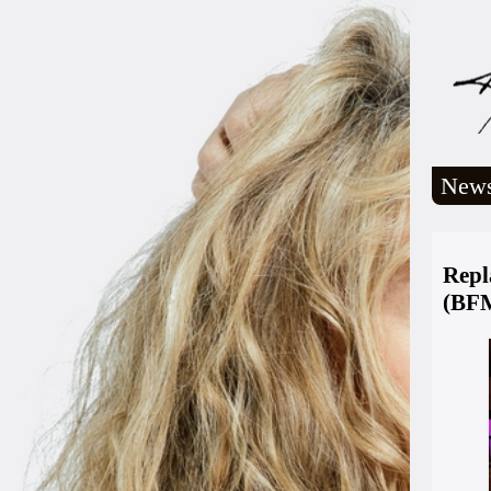
New
Repl
(BFM