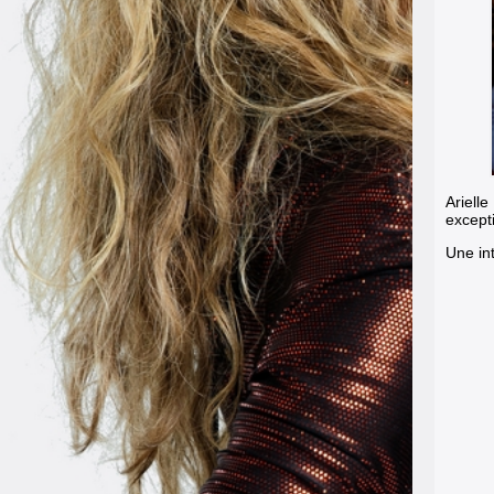
Ariell
except
Une int