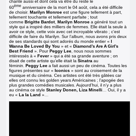
chanté aussi et dont cela va être du reste le
ème
60
anniversaire de la mort le 04 août, cela a été difficile
de choisir.
Marilyn Monroe
est une figure tellement à part,
tellement touchante et tellement parfaite ; tout
comme
Brigitte Bardot
,
Marilyn Monroe
a généré tout un
style qui a inspiré des milliers de femmes. Elle était la seule à
avoir ce style, cette voix avec cet incroyable vibrato ; c’est
difficile de faire du Marilyn. Sur l’album, nous avons pris deux
de ses standards qui sont adorés du monde entier «
I
Wanna Be Loved By You
» et «
Diamond’s Are A Girl’s
Best Friend
».
Pour
Peggy Lee
, nous nous sommes
intéressés à «
Fever
» qui a été sa grande aventure ; on
disait de cette artiste qu’elle était la
Sinatra
au
féminin.
Peggy Lee
a fait aussi un peu de cinéma.
Toutes les
figures présentes sur «
Iconics
» sont au croisement de la
musique et du cinéma. Ces artistes ont été très gâtées car
elles ont connu les golden years Américaines ; l’apogée des
plus grandes comédies musicales. Aujourd’hui, il n’y a plus
au cinéma ce style
Stanley Donen, Liza Minelli
… Oui, il y a
eu «
La la Land
»…