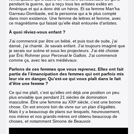
pendant la guerre, qui a reçu tous les artistes exilés en
Amérique et qui a donc été un héros. Et sa femme Man’ha
Garreau-Dombasle, est la personne qui a le plus compté
dans mon existence. Une femme de lettres et femme, avec
ce magnétisme qui faisait qu’elle était entourée d’artistes.
À quoi rêviez-vous enfant ?
J’ai commencé par être un bébé, et puis tout de suite, j’ai
dansé, j’ai chanté. Je savais enfant. J’ai toujours imaginé que
je serais sur scène et sous les projecteurs. J’ai été choisie
par Éric Rohmer pour
Perceval le Gallois
. J’ai commencé
comme ça, avec les airs médiévaux.
Parlons de ces femmes que vous reprenez. Elles ont fait
partie de l’émancipation des femmes qui ont parfois mis
leur vie en danger. Qu’est-ce qui vous plaît dans le fait
d’être une femme ?
Ce qui me plaît, c’est qu’elles ont déjà une position un peu
plus enviable que pendant 21 siècles de domination
masculine. Être une femme au XXIᵉ siècle, c’est une bonne
chose. On est encore loin de vivre sur un plan d’égalités.
Mais il y a beaucoup de plans sur lesquels, heureusement,
nos mères et nos grands-mères ont obtenu beaucoup de
choses, et notamment Simone de Beauvoir.