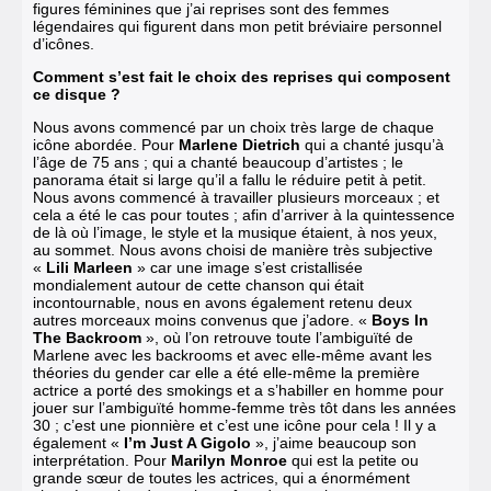
figures féminines que j’ai reprises sont des femmes
légendaires qui figurent dans mon petit bréviaire personnel
d’icônes.
Comment s’est fait le choix des reprises qui composent
ce disque ?
Nous avons commencé par un choix très large de chaque
icône abordée. Pour
Marlene Dietrich
qui a chanté jusqu’à
l’âge de 75 ans ; qui a chanté beaucoup d’artistes ; le
panorama était si large qu’il a fallu le réduire petit à petit.
Nous avons commencé à travailler plusieurs morceaux ; et
cela a été le cas pour toutes ; afin d’arriver à la quintessence
de là où l’image, le style et la musique étaient, à nos yeux,
au sommet.
Nous avons choisi de manière très subjective
«
Lili Marleen
» car une image s’est cristallisée
mondialement autour de cette chanson qui était
incontournable, nous en avons également retenu deux
autres morceaux moins convenus que j’adore.
«
Boys In
The Backroom
», où l’on retrouve toute l’ambiguïté de
Marlene avec les backrooms et avec elle-même avant les
théories du gender car elle a été elle-même la première
actrice a porté des smokings et a s’habiller en homme pour
jouer sur l’ambiguïté homme-femme très tôt dans les années
30 ; c’est une pionnière et c’est une icône pour cela ! Il y a
également «
I’m Just A Gigolo
», j’aime beaucoup son
interprétation. Pour
Marilyn Monroe
qui est la petite ou
grande sœur de toutes les actrices, qui a énormément