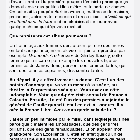
d’avant-garde et la première poupée féministe parce que ça
donnait envie aux petites filles d’être toute sorte de choses.
On achetait la poupée Barbie avocate, maîtresse de maison,
patineuse, astronaute, médecin et on se disait : «
Voilà ce qui
m’attend dans le futur
» et on choisissait de jouer avec
quelque chose qui déjà vous exaltait.
Que représente cet album pour vous ?
Un hommage aux femmes qui auraient pu être des mères,
en tout cas qui, moi, m’ont élevée. Et j’aime reprendre, par
exemple,
Diamonds Are Forever
de Shirley Bassey, cette
femme qui a incarné par exemple les nouvelles figures
féminines de James Bond, qui sont des femmes fortes, qui
sont des femmes espionnes, des combattantes.
Au départ, il y a effectivement la danse. C’est l’un des
points d’ancrage qui va vous mener à la scène, au
théâtre, à l’expression scénique. Vous avez un côté
indomptable. Votre grand-père était consul de France à
Calcutta. Ensuite, il a été l’un des premiers à rejoindre le
général de Gaulle quand il était en exil à Londres. Il a
créé la France Libre. Avez-vous gardé cela de lui ?
J’ai été un peu intimidée par le milieu dans lequel je suis née,
parce que c’étaient les ambassades, que des gens très
brillants, que des gens remarquables. Et on appelait mon
grand-père, Son Excellence. C’était en effet quelqu’un de
remarquable qui a sauvé un nombre considérable de gens