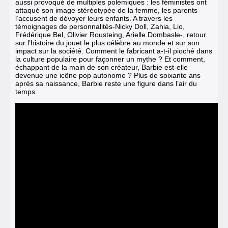
aussi provoqué de multiples polémiques : les féministes ont
attaqué son image stéréotypée de la femme, les parents
l’accusent de dévoyer leurs enfants. A travers les
témoignages de personnalités-Nicky Doll, Zahia, Lio,
Frédérique Bel, Olivier Rousteing, Arielle Dombasle-, retour
sur l’histoire du jouet le plus célèbre au monde et sur son
impact sur la société. Comment le fabricant a-t-il pioché dans
la culture populaire pour façonner un mythe ? Et comment,
échappant de la main de son créateur,
Barbie est-elle
devenue une icône pop autonome ?
Plus de soixante ans
après sa naissance, Barbie reste une figure dans l’air du
temps.