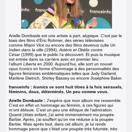
Arielle Dombasle
est une artiste à part, atypique. C’est par le
biais des films d’Éric Rohmer, des séries télévisées
comme
Miami Vice
ou encore des films devenus culte
Un
Indien dans la ville
(1994),
Astérix et Obélix contre
César
(1999) que le public l’a découvert. Et puis la musique
est entrée dans sa carrière avec en premier lieu
l’album
Liberta
en 2000. Aujourd’hui, elle sort un nouvel
opus
Iconics
en forme d’hommage à des personnalités des
figures féminines emblématiques telles que Judy Garland,
Marlène Dietrich, Shirley Bassey ou encore Joséphine Baker.
franceinfo :
Iconics
ce sont huit titres à la fois sensuels,
féminins, doux, déterminés. Un peu comme vous.
Arielle Dombasle :
J’espère que mon album me ressemble.
C’est en effet un hommage au féminin, à ces figures qui
m’ont éblouie. C’est un peu une éthique de l’admiration.
Quand j’étais enfant, j’ai aimé immensément ma poupée
Barbie. Après, j’ai souffert qu’on me réduise à la poupée
Barbie. Mais après tout, dans cet album, je lui rends
hommage parce que c’était une poupée très futuriste, très