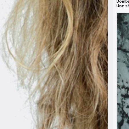
Domba
Une sé