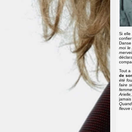
Si elle
confie
Danse 
moi le
mervei
déclar
compa
Tout a
de son
été fo
faire s
femmes
Ariell
jamais
Quand 
fleuve 