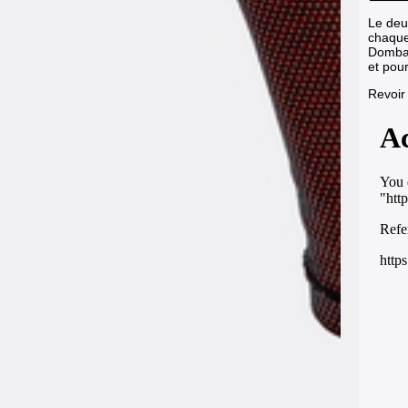
Le deu
chaque
Dombas
et pou
Revoir 