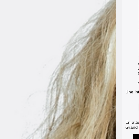
Une in
En att
Grand 