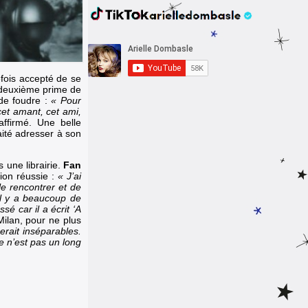
efois accepté de se
deuxième prime de
 de foudre :
« Pour
cet amant, cet ami,
 affirmé. Une belle
ité adresser à son
une librairie.
Fan
sion réussie :
« J’ai
le rencontrer et de
Il y a beaucoup de
é car il a écrit ‘A
Milan, pour ne plus
rait inséparables.
 n’est pas un long