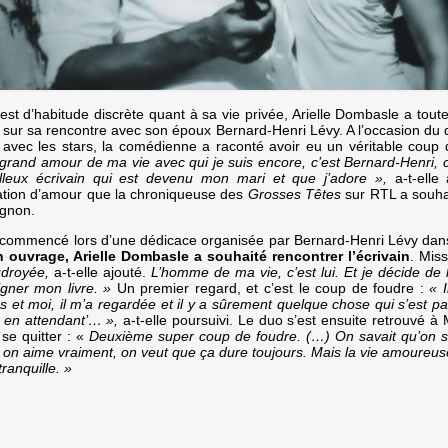
 est d’habitude
discrète quant à sa vie privée
, Arielle Dombasle a tout
r sur
sa rencontre avec son époux Bernard-Henri Lévy
. A l’occasion
du 
avec les stars
, la comédienne a raconté avoir eu un véritable coup
 grand amour de ma vie avec qui je suis encore, c’est Bernard-Henri, 
lleux écrivain qui est devenu mon mari et que j’adore »,
a-t-elle
ation d’amour que la chroniqueuse des
Grosses Têtes
sur RTL a souha
gnon.
 commencé lors d’une dédicace organisée par Bernard-Henri Lévy dans 
 ouvrage, Arielle Dombasle a souhaité rencontrer l’écrivain
. Mis
udroyée,
a-t-elle ajouté.
L’homme de ma vie, c’est lui. Et je décide de 
igner mon livre. »
Un premier regard, et c’est le coup de foudre :
« 
 et moi, il m’a regardée et il y a sûrement quelque chose qui s’est pass
e, en attendant’… »,
a-t-elle poursuivi.
Le duo s’est ensuite retrouvé à 
 se quitter : «
Deuxième super coup de foudre. (…) On savait qu’on se
on aime vraiment, on veut que ça dure toujours. Mais la vie amoureuse
tranquille. »