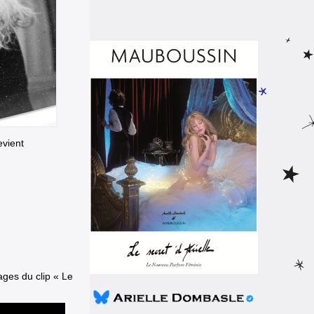
evient
ages du clip
« Le