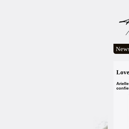
New
Love
Ariell
confie