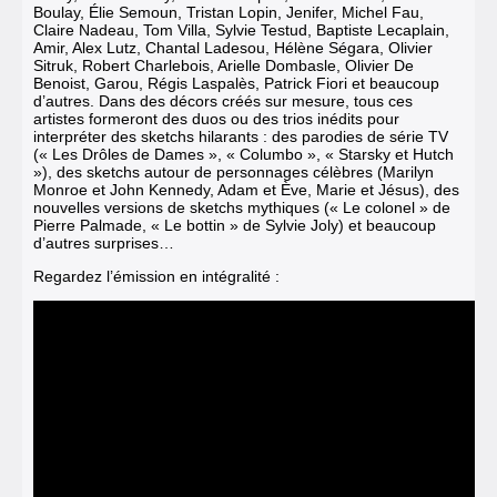
Boulay, Élie Semoun, Tristan Lopin, Jenifer, Michel Fau,
Claire Nadeau, Tom Villa, Sylvie Testud, Baptiste Lecaplain,
Amir, Alex Lutz, Chantal Ladesou, Hélène Ségara, Olivier
Sitruk, Robert Charlebois,
Arielle Dombasle
, Olivier De
Benoist, Garou, Régis Laspalès, Patrick Fiori et beaucoup
d’autres. Dans des décors créés sur mesure, tous ces
artistes formeront des duos ou des trios inédits pour
interpréter des sketchs hilarants : des parodies de série TV
(« Les Drôles de Dames », « Columbo », « Starsky et Hutch
»), des sketchs autour de personnages célèbres (Marilyn
Monroe et John Kennedy, Adam et Ève, Marie et Jésus), des
nouvelles versions de sketchs mythiques (« Le colonel » de
Pierre Palmade
, « Le bottin » de Sylvie Joly) et beaucoup
d’autres surprises…
Regardez l’émission en intégralité :