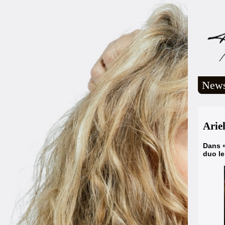
New
Arie
Dans «
duo le