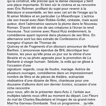
qui la construit, elle précise que la danse classique y tient
une place importante. Et bien sûr le cinéma et sa rencontre
avec Éric Rohmer, profitant du sujet pour revenir à la
littérature si essentielle, en lien avec cet art de l’image qui la
fit aimer Molière et en particulier
Le Misanthrope
. L’actrice
cite son travail avec Alain Robbe-Grillet, cinéaste, mais aussi
auteur, dont l’admiratrice savoure la plume dans le Nouveau
Roman. D’avoir été une de ses créatures à l’écran la rend
heureuse. Tout comme avec Raoul Ruiz évidemment, la
comédienne ayant rayonné dans plusieurs de ses films. En
alternance sont lus des extraits de Confessions d’un
mangeur d’opium de Thomas de
Quincey et de
Fragments d’un discours amoureux
de Roland
Barthes. L’amoureuse éperdue de BHL décortique leur
histoire, les yeux qu’elle posa un jour sur la vitrine d’une
librairie et vu sa photo apposée pour la promotion de
La
Barbarie à visage humain
. Séduite, la voilà qui se glisse à
l’occasion d’une
signature: regards, coup de foudre, mariage. Autrice de
plusieurs ouvrages, comédienne dans un impressionnant
nombre de films et de pièces de théâtre, scénariste
réalisatrice d’une dizaine de films, chanteuse pour une
douzaine d’albums dont son dernier
Iconics
, occasion d’une
riche rencontre
pour nous, afin de le présenter dans Actu J, l’artiste aux
multiples talents nous offrit au moment du départ,
Les Fleurs
du mal
de Charles Baudelaire et
Images
de sa grand-mère
Man’ha Garreau-Dombasle. Tout un programme… qu’elle