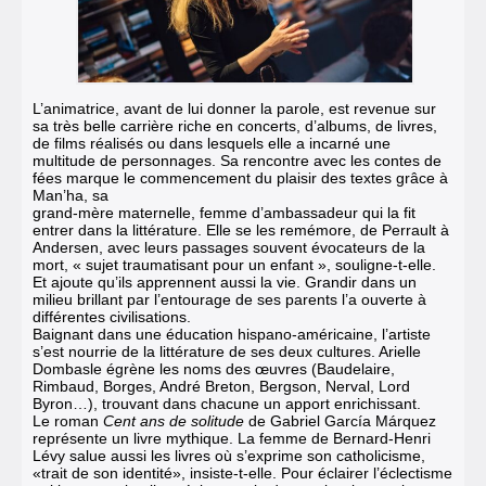
L’animatrice, avant de lui donner la parole, est revenue sur
sa très belle carrière riche en concerts, d’albums, de livres,
de films réalisés ou dans lesquels elle a incarné une
multitude de personnages. Sa rencontre avec les contes de
fées marque le commencement du plaisir des textes grâce à
Man’ha, sa
grand-mère maternelle, femme d’ambassadeur qui la fit
entrer dans la littérature. Elle se les remémore, de Perrault à
Andersen, avec leurs passages souvent évocateurs de la
mort, « sujet traumatisant pour un enfant », souligne-t-elle.
Et ajoute qu’ils apprennent aussi la vie. Grandir dans un
milieu brillant par l’entourage de ses parents l’a ouverte à
différentes civilisations.
Baignant dans une éducation hispano-américaine, l’artiste
s’est nourrie de la littérature de ses deux cultures. Arielle
Dombasle égrène les noms des œuvres (Baudelaire,
Rimbaud, Borges, André Breton, Bergson, Nerval, Lord
Byron…), trouvant dans chacune un apport enrichissant.
Le roman
Cent ans de solitude
de Gabriel García Márquez
représente un livre mythique. La femme de Bernard-Henri
Lévy salue aussi les livres où s’exprime son catholicisme,
«trait de son identité», insiste-t-elle. Pour éclairer l’éclectisme