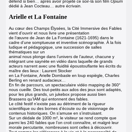
défend si bien… après avoir projeté ce soir-là son film
Opium
dédié à Jean Cocteau… autre écrivain.
Arielle et La Fontaine
Au cœur des Champs Élysées, la Cité Immersive des Fables
vient d’ouvrir et nous livre une présentation
de l’œuvre de Jean de La Fontaine (1621-1695) dans le
cadre d’une somptueuse et inventive scénographie. À la fois
ludique et pédagogique, une succession de salles
thématiques sur un
animal nous plonge dans l’univers de l’auteur, chacune y
intégrant une saynète en vidéo dans laquelle de grands
acteurs narrent avec une fluidité époustouflante les écrits du
maître des lieux : Laurent Stocker
en La Fontaine, Arielle Dombasle en loup espiègle, Charles
Berling en renard audacieux…
En fin de parcours, un spectaculaire vidéo mapping de 360°
nous cueille. Des tout-petits aux ados des jeux sont adaptés,
pour les plus grands, un jukebox propose aussi bien
Brassens qu’IAM qui entonnent des fables.
Le côté festif n’existe pas au détriment de la rigueur
scientifique ou des bornes d’écoute ou de visionnage de
contenus historiques. On s’amuse en s’instruisant.
Sur un dédale de 1000 m², le visiteur se rend compte que
parmi les 240 fables que l’on croit connaître, et malgré leur
morale percutante, nombreuses sont celles à découvrir.
Tout comme les références à la vie et à la personnalité de